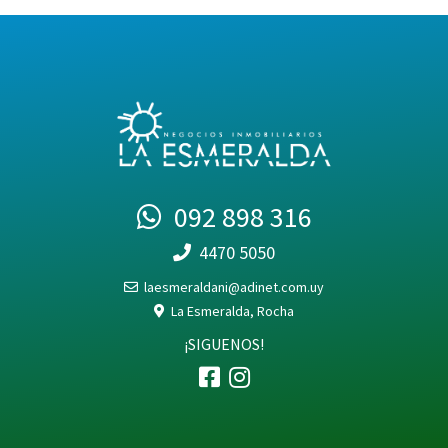
092 898 316
4470 5050
laesmeraldani@adinet.com.uy
La Esmeralda, Rocha
¡SIGUENOS!