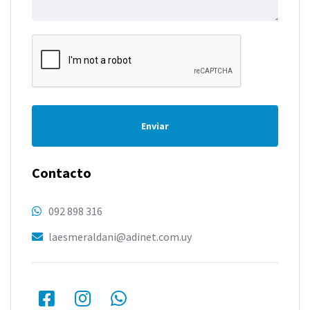
Enviar
Contacto
092 898 316
laesmeraldani@adinet.com.uy