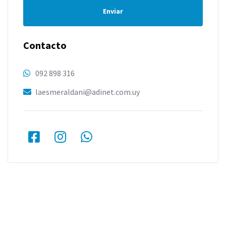
Enviar
Contacto
092 898 316
laesmeraldani@adinet.com.uy